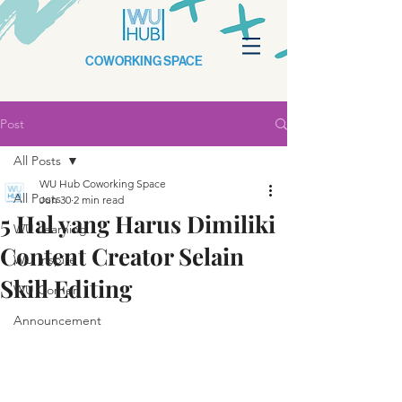
COWORKING SPACE
Post
All Posts
WU Hub Coworking Space
All Posts
Jun 30
2 min read
5 Hal yang Harus Dimiliki
WU Learning
Content Creator Selain
WU Inspire
Skill Editing
WU Corner
Announcement